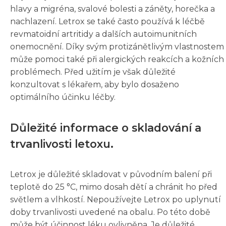
hlavy a migréna, svalové bolesti a záněty, horečka a
nachlazení. Letrox se také často používá k léčbě
revmatoidní artritidy a dalších autoimunitních
onemocnění. Díky svým protizánětlivým vlastnostem
může pomoci také při alergických reakcích a kožních
problémech. Před užitím je však důležité
konzultovat s lékařem, aby bylo dosaženo
optimálního účinku léčby.
Důležité informace o skladování a
trvanlivosti letoxu.
Letrox je důležité skladovat v původním balení při
teplotě do 25 °C, mimo dosah dětí a chránit ho před
světlem a vlhkostí. Nepoužívejte Letrox po uplynutí
doby trvanlivosti uvedené na obalu. Po této době
může být účinnost léku ovlivněna. Je důležité