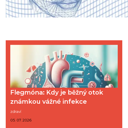
Flegmóna: Kdy je běžný otok
známkou vážné infekce
zdraví
05. 07. 2026