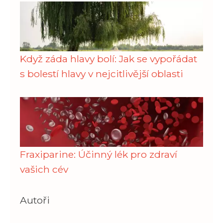
Když záda hlavy bolí: Jak se vypořádat
s bolestí hlavy v nejcitlivější oblasti
Fraxiparine: Účinný lék pro zdraví
vašich cév
Autoři