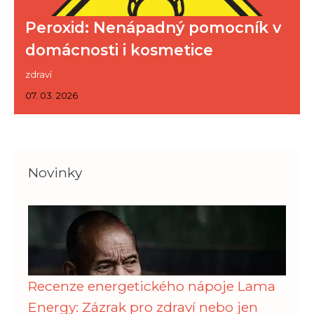
Peroxid: Nenápadný pomocník v
domácnosti i kosmetice
zdraví
07. 03. 2026
Novinky
Recenze energetického nápoje Lama
Energy: Zázrak pro zdraví nebo jen