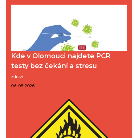
Kde v Olomouci najdete PCR
testy bez čekání a stresu
zdraví
06. 05. 2026