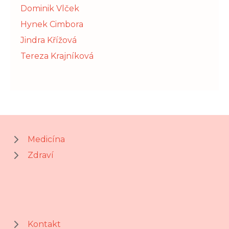
Dominik Vlček
Hynek Cimbora
Jindra Křížová
Tereza Krajníková
Medicína
Zdraví
Kontakt