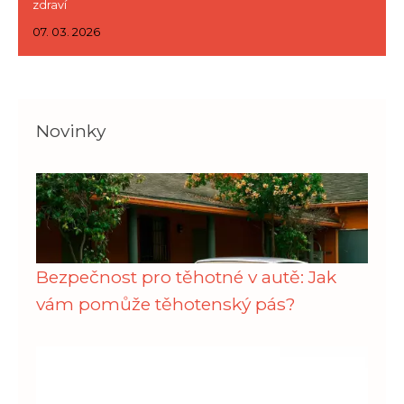
zdraví
07. 03. 2026
Novinky
Bezpečnost pro těhotné v autě: Jak
vám pomůže těhotenský pás?