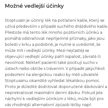
Možné vedlejší účinky
Stoptussin je účinný lék na potlačení kašle, který se
užívá především v případě suchého dráždivého kašle.
Přestože má tento lék mnoho pozitivních účinků a
pomáhá odstraňovat nepříjemné příznaky, jako jsou
bolesti v krku a podobně, je nutné si uvědomit, že
může mít i vedlejší účinky. Mezi nejčastěji se
objevující vedlejší účinky patří ospalost, závratě či
nevolnost. Někteří pacienti také pociťují sucho v
ústech nebo obtíže s trávením. V případě jakýchkoli
podezření na alergickou reakci by měli uživatelé
Stoptussinu okamžitě vyhledat lékařskou pomoc.
Proto je důležité dodržovat doporučené dávkování a
neprekračovat maximální denní dávku. Pokud jste
náchylní k vedlejším účinkům z léků, může být pro
vás vhodnější alternativní způsob léčby např.