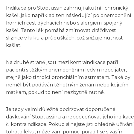
Indikace pro Stoptussin zahrnují akutní i chronický
kašel, jako například ten následující po onemocnění
horních cest dýchacích nebo s alergiemi spojený
kašel. Tento lék pomáhá zmírňovat dráždivost
sliznice v krku a průduškách, což snižuje nutnost
kašlat.
Na druhé straně jsou mezi kontraindikace patří
pacienti s těžkým onemocněním ledvin nebo jater,
stejně jako ti trpící bronchiálním astmatem. Také by
neměl být podáván těhotným ženám nebo kojícím
matkám, pokud to není nezbytně nutné.
Je tedy velmi důležité dodržovat doporučené
dávkování Stoptussinu a nepodceňovat jeho indikace
či kontraindikace. Pokud si nejste jisti ohledně užívání
tohoto léku, může vám pomoci poradit se s vaším