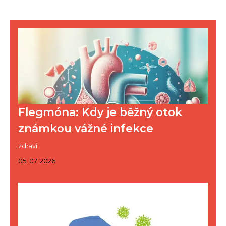
Flegmóna: Kdy je běžný otok
známkou vážné infekce
zdraví
05. 07. 2026