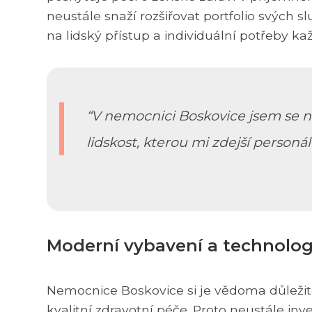
neustále snaží rozšiřovat portfolio svých s
na lidský přístup a individuální potřeby k
V nemocnici Boskovice jsem se nej
lidskost, kterou mi zdejší personál
Moderní vybavení a technolog
Nemocnice Boskovice si je vědoma důležit
kvalitní zdravotní péče. Proto neustále inv