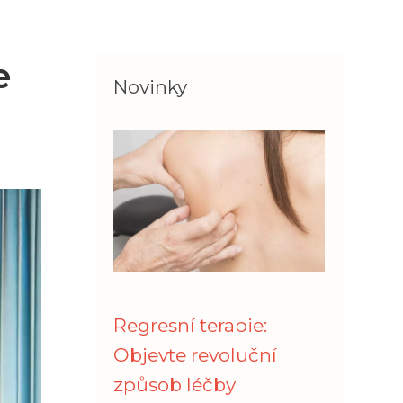
e
Novinky
Regresní terapie:
Objevte revoluční
způsob léčby