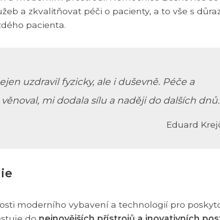
lužeb a zkvalitňovat péči o pacienty, a to vše s důr
aždého pacienta.
en uzdravil fyzicky, ale i duševně. Péče a
 věnoval, mi dodala sílu a naději do dalších dnů.
Eduard Krej
ie
osti moderního vybavení a technologií pro poskyt
estuje do
nejnovějších přístrojů a inovativních po