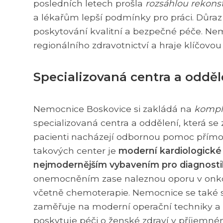
posledních letech prošla
rozsáhlou rekons
a lékařům lepší podmínky pro práci. Důraz 
poskytování kvalitní a bezpečné péče. Nem
regionálního zdravotnictví a hraje klíčovou 
Specializovaná centra a odděl
Nemocnice Boskovice si zakládá na
komple
specializovaná centra a oddělení, která se
pacienti nacházejí odbornou pomoc přímo v
takových center je
moderní kardiologick
nejmodernějším vybavením pro diagnosti
onemocněním zase naleznou oporu v onkol
včetně chemoterapie. Nemocnice se také sp
zaměřuje na moderní operační techniky a 
poskytuje péči o ženské zdraví v příjemn