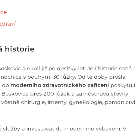
y
ace
zdraví
 historie
vic a okolí již po desítky let. Její historie sahá 
mocnice s pouhými 30 lůžky. Od té doby prošla
e do
moderního zdravotnického zařízení
poskytuj
Boskovice přes 200 lůžek a zaměstnává stovky
včetně chirurgie, interny, gynekologie, porodnictví
é služby a investovat do moderního vybavení. V