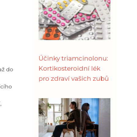
Účinky triamcinolonu:
Kortikosteroidní lék
až do
pro zdraví vašich zubů
ícího
,