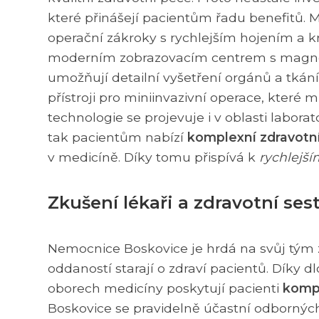
které přinášejí pacientům řadu benefitů. Me
operační zákroky s rychlejším hojením a k
moderním zobrazovacím centrem s magneti
umožňují detailní vyšetření orgánů a tkán
přístroji pro miniinvazivní operace, které 
technologie se projevuje i v oblasti labora
tak pacientům nabízí
komplexní zdravotní
v medicíně. Díky tomu přispívá k
rychlejší
Zkušení lékaři a zdravotní ses
Nemocnice Boskovice je hrdá na svůj tým z
oddaností starají o zdraví pacientů. Díky 
oborech medicíny poskytují pacienti
kompl
Boskovice se pravidelně účastní odborných 