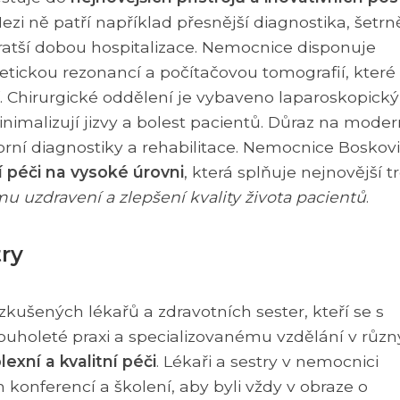
zi ně patří například přesnější diagnostika, šetrně
ratší dobou hospitalizace. Nemocnice disponuje
ckou rezonancí a počítačovou tomografií, které
í. Chirurgické oddělení je vybaveno laparoskopick
minimalizují jizvy a bolest pacientů. Důraz na moder
torní diagnostiky a rehabilitace. Nemocnice Boskov
 péči na vysoké úrovni
, která splňuje nejnovější 
mu uzdravení a zlepšení kvality života pacientů
.
try
kušených lékařů a zdravotních sester, kteří se s
dlouholeté praxi a specializovanému vzdělání v růz
exní a kvalitní péči
. Lékaři a sestry v nemocnici
konferencí a školení, aby byli vždy v obraze o