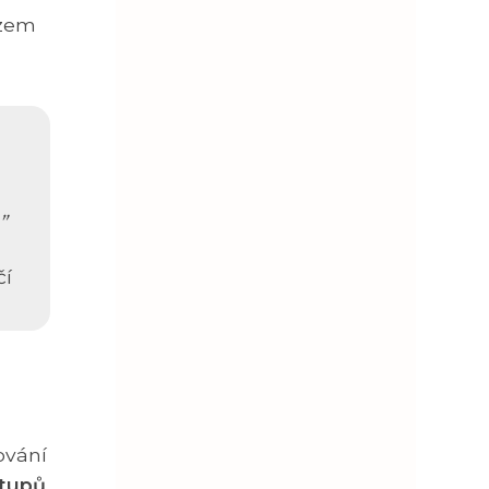
azem
čí
ování
stupů
,