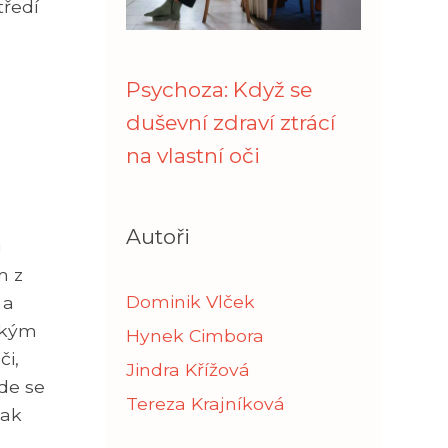
tředí
Psychoza: Když se
duševní zdraví ztrácí
na vlastní oči
Autoři
u
m z
Dominik Vlček
 a
ickým
Hynek Cimbora
i,
Jindra Křížová
de se
Tereza Krajníková
pak