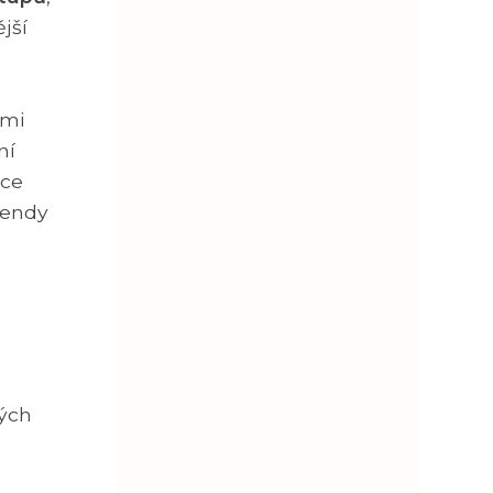
jší
ými
ní
ice
trendy
ných