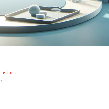
historie
í