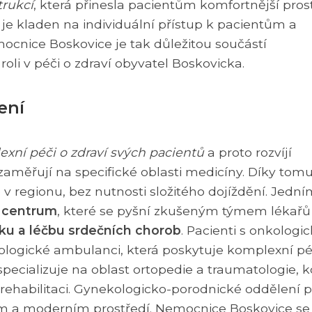
trukcí
, která přinesla pacientům komfortnější pros
je kladen na individuální přístup k pacientům a
ocnice Boskovice je tak důležitou součástí
roli v péči o zdraví obyvatel Boskovicka.
ení
xní péči o zdraví svých pacientů
a proto rozvíjí
 zaměřují na specifické oblasti medicíny. Díky tom
 regionu, bez nutnosti složitého dojíždění. Jední
é centrum
, které se pyšní zkušeným týmem lékařů
ku a léčbu srdečních chorob
. Pacienti s onkolog
ogické ambulanci, která poskytuje komplexní péč
ecializuje na oblast ortopedie a traumatologie, k
rehabilitaci. Gynekologicko-porodnické oddělení 
ém a moderním prostředí. Nemocnice Boskovice se