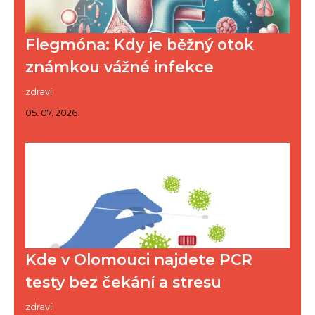
Flegmóna: Kdy je běžný otok
známkou vážné infekce
zdraví
05. 07. 2026
Kde v Olomouci najdete PCR
testy bez čekání a stresu
zdraví