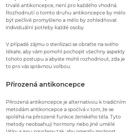
trvalé antikoncepce, není pro každého vhodná.
Rozhodnutí o tomto druhu antikoncepce by mělo
být pečlivě promyšleno a mělo by zohledňovat
individuální potřeby každé osoby.
V případě zájmu o sterilizaci se obraťte na svého
lékaře, aby vám pomohl pochopit všechny aspekty
tohoto postupu a abyste mohli rozhodnout, zda je
to pro vás správnou volbou.
Přirozená antikoncepce
Přirozená antikoncepce je alternativou k tradičním
metodám antikoncepce a spočívá v tom, že se
spoléhá na přirozené funkce ženského těla. Tyto
metody neobsahují hormony nebo jiné umělé
látky a jsou navrženy tak, aby omezily možnost