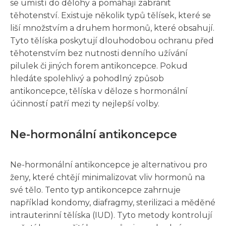
se umístí do dělohy a pomáhají zabránit
těhotenství. Existuje několik typů tělísek, které se
liší množstvím a druhem hormonů, které obsahují.
Tyto tělíska poskytují dlouhodobou ochranu před
těhotenstvím bez nutnosti denního užívání
pilulek či jiných forem antikoncepce. Pokud
hledáte spolehlivý a pohodlný způsob
antikoncepce, tělíska v děloze s hormonální
účinností patří mezi ty nejlepší volby.
Ne-hormonální antikoncepce
Ne-hormonální antikoncepce je alternativou pro
ženy, které chtějí minimalizovat vliv hormonů na
své tělo. Tento typ antikoncepce zahrnuje
například kondomy, diafragmy, sterilizaci a měděné
intrauterinní tělíska (IUD). Tyto metody kontrolují