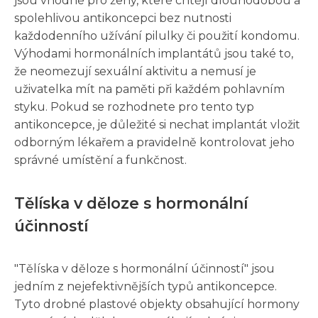
jsou vhodné pro ženy, které chtějí dlouhodobou a
spolehlivou antikoncepci bez nutnosti
každodenního užívání pilulky či použití kondomu.
Výhodami hormonálních implantátů jsou také to,
že neomezují sexuální aktivitu a nemusí je
uživatelka mít na paměti při každém pohlavním
styku. Pokud se rozhodnete pro tento typ
antikoncepce, je důležité si nechat implantát vložit
odborným lékařem a pravidelně kontrolovat jeho
správné umístění a funkčnost.
Tělíska v děloze s hormonální
účinností
"Tělíska v děloze s hormonální účinností" jsou
jedním z nejefektivnějších typů antikoncepce.
Tyto drobné plastové objekty obsahující hormony