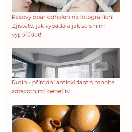
Pásový opar odhalen na fotografiích:
Zjistěte, jak vypadá a jak se s ním
vypořádat!
Rutin - přírodní antioxidant s mnoha
zdravotními benefity