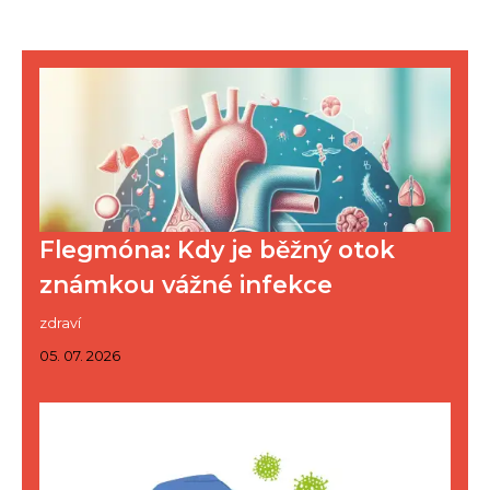
Flegmóna: Kdy je běžný otok
známkou vážné infekce
zdraví
05. 07. 2026