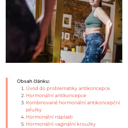
Obsah článku:
Úvod do problematiky antikoncepce
Hormonální antikoncepce
Kombinované hormonální antikoncepční
pilulky
Hormonální náplasti
Hormonální vaginální kroužky