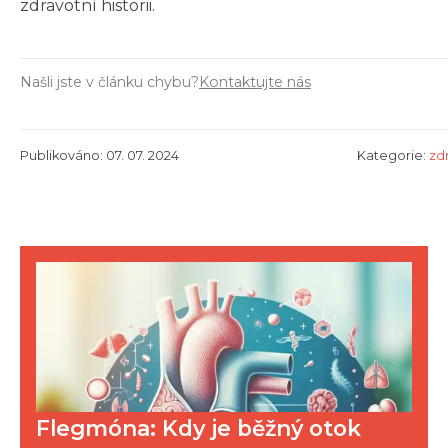
zdravotní historii.
Našli jste v článku chybu?
Kontaktujte nás
Publikováno: 07. 07. 2024
Kategorie:
zdr
Flegmóna: Kdy je běžný otok