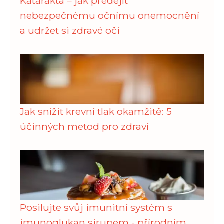
Katarakta – jak předejít
nebezpečnému očnímu onemocnění
a udržet si zdravé oči
Jak snížit krevní tlak okamžitě: 5
účinných metod pro zdraví
Posilujte svůj imunitní systém s
imunoglukan sirupem - přírodním