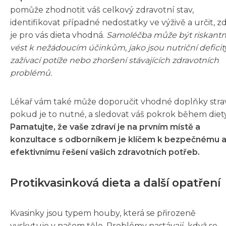
pomůže zhodnotit váš celkový zdravotní stav,
identifikovat případné nedostatky ve výživě a určit, z
je pro vás dieta vhodná.
Samoléčba může být riskantn
vést k nežádoucím účinkům, jako jsou nutriční deficity
zažívací potíže nebo zhoršení stávajících zdravotních
problémů.
Lékař vám také může doporučit vhodné doplňky strav
pokud je to nutné, a sledovat váš pokrok během diety
Pamatujte, že vaše zdraví je na prvním místě a
konzultace s odborníkem je klíčem k bezpečnému 
efektivnímu řešení vašich zdravotních potřeb.
Protikvasinková dieta a další opatření
Kvasinky jsou typem houby, která se přirozeně
vyskytuje v našem těle. Problémy nastávají, když se