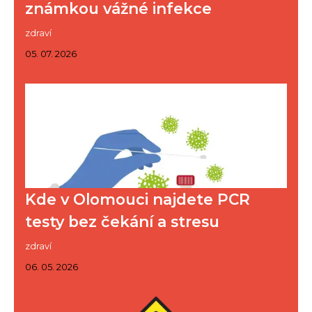
známkou vážné infekce
zdraví
05. 07. 2026
Kde v Olomouci najdete PCR
testy bez čekání a stresu
zdraví
06. 05. 2026