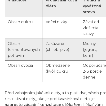
Vlastnosť
Protikvasinková
Tradičná
diéta
vyvážená
strava
Obsah cukru
Veľmi nízky
Závisí od
zloženia
stravy
Obsah
Zakázané
Mierny
fermentovaných
(chlieb, pivo)
(jogurt,
potravín
kefír)
Obsah ovocia
Obmedzené
Odporúčan
(kvôli cukru)
2-3 porcie
denne
Před zahájením jakékoli diety, a to platí dvojnásob pr
restriktivní diety, jako je protikvasinková dieta, je
naprosto zásadní konzultace s lékařem
. Lékař vám