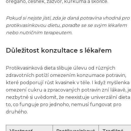
oregano, česnek, zázvor, kurkuma a skořice.
Pokud si nejste jistí, zda je daná potravina vhodná pro
protikvasinkovou dietu, poraďte se se svým lékařem
nebo nutričním terapeutem.
Důležitost konzultace s lékařem
Protikvasinková dieta slibuje úlevu od různých
zdravotních potíží omezením konzumace potravin,
které podporují růst kvasinek v těle. I když myšlenka
omezení cukru a zpracovaných potravin zní lákavě, j
nezbytné si uvědomit, že neexistuje univerzální dieta
to, co funguje pro jednoho, nemusí fungovat pro
druhého.