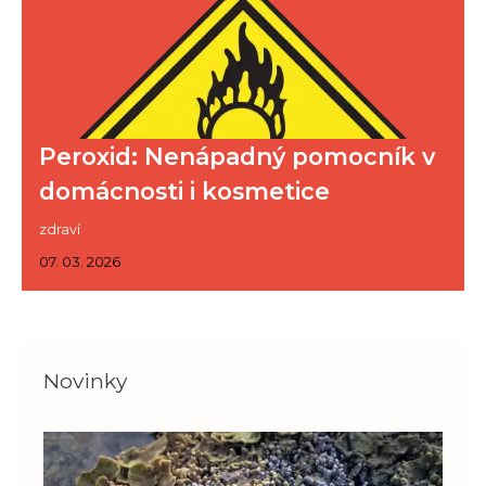
Peroxid: Nenápadný pomocník v
domácnosti i kosmetice
zdraví
07. 03. 2026
Novinky