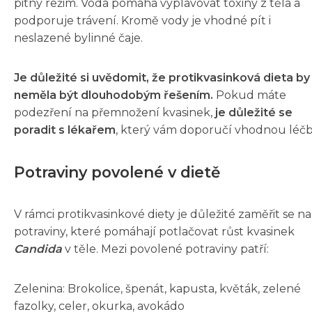
pitný režim. Voda pomáhá vyplavovat toxiny z těla a
podporuje trávení. Kromě vody je vhodné pít i
neslazené bylinné čaje.
Je důležité si uvědomit, že protikvasinková dieta by
neměla být dlouhodobým řešením.
Pokud máte
podezření na přemnožení kvasinek,
je důležité se
poradit s lékařem
, který vám doporučí vhodnou léčb
Potraviny povolené v dietě
V rámci protikvasinkové diety je důležité zaměřit se na
potraviny, které pomáhají potlačovat růst kvasinek
Candida
v těle. Mezi povolené potraviny patří:
Zelenina: Brokolice, špenát, kapusta, květák, zelené
fazolky, celer, okurka, avokádo