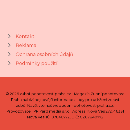
Kontakt
Reklama
Ochrana osobních údajů
Podmínky použití
© 2026 zubni-pohotovost-praha.cz - Magazín Zubní pohotovost
Praha nabízí nejnovější informace a tipy pro udržení zdraví
zubů. Navštivte náš web zubni-pohotovost-praha.cz.
Provozovatel: PR Yard media s.r.o., Adresa: Nová Ves 272, 46331
Nová Ves, IČ: 07840772, DIČ: CZ07840772