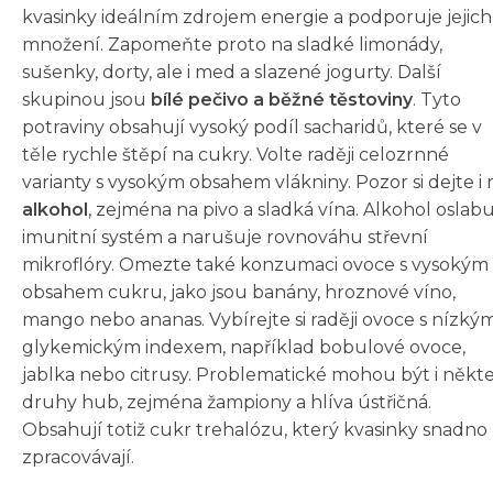
kvasinky ideálním zdrojem energie a podporuje jejich
množení. Zapomeňte proto na sladké limonády,
sušenky, dorty, ale i med a slazené jogurty. Další
skupinou jsou
bílé pečivo a běžné těstoviny
. Tyto
potraviny obsahují vysoký podíl sacharidů, které se v
těle rychle štěpí na cukry. Volte raději celozrnné
varianty s vysokým obsahem vlákniny. Pozor si dejte i 
alkohol
, zejména na pivo a sladká vína. Alkohol oslab
imunitní systém a narušuje rovnováhu střevní
mikroflóry. Omezte také konzumaci ovoce s vysokým
obsahem cukru, jako jsou banány, hroznové víno,
mango nebo ananas. Vybírejte si raději ovoce s nízký
glykemickým indexem, například bobulové ovoce,
jablka nebo citrusy. Problematické mohou být i někt
druhy hub, zejména žampiony a hlíva ústřičná.
Obsahují totiž cukr trehalózu, který kvasinky snadno
zpracovávají.