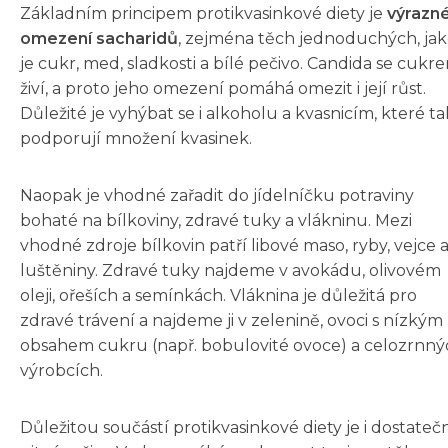
Základním principem protikvasinkové diety je
výrazn
omezení sacharidů
, zejména těch jednoduchých, ja
je cukr, med, sladkosti a bílé pečivo. Candida se cukr
živí, a proto jeho omezení pomáhá omezit i její růst.
Důležité je vyhýbat se i alkoholu a kvasnicím, které t
podporují množení kvasinek.
Naopak je vhodné zařadit do jídelníčku potraviny
bohaté na bílkoviny, zdravé tuky a vlákninu. Mezi
vhodné zdroje bílkovin patří libové maso, ryby, vejce 
luštěniny. Zdravé tuky najdeme v avokádu, olivovém
oleji, ořeších a semínkách. Vláknina je důležitá pro
zdravé trávení a najdeme ji v zelenině, ovoci s nízkým
obsahem cukru (např. bobulovité ovoce) a celozrnný
výrobcích.
Důležitou součástí protikvasinkové diety je i dostateč