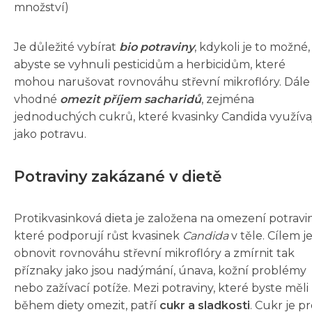
množství)
Je důležité vybírat
bio potraviny
, kdykoli je to možné,
abyste se vyhnuli pesticidům a herbicidům, které
mohou narušovat rovnováhu střevní mikroflóry. Dále 
vhodné
omezit příjem sacharidů
, zejména
jednoduchých cukrů, které kvasinky Candida využíva
jako potravu.
Potraviny zakázané v dietě
Protikvasinková dieta je založena na omezení potravin
které podporují růst kvasinek
Candida
v těle. Cílem j
obnovit rovnováhu střevní mikroflóry a zmírnit tak
příznaky jako jsou nadýmání, únava, kožní problémy
nebo zažívací potíže. Mezi potraviny, které byste měli
během diety omezit, patří
cukr a sladkosti
. Cukr je p