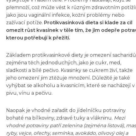
přemnoží, což může vést k různým zdravotním potíží
jako jsou vaginální infekce, kožní problémy nebo
zažívací potíže.
Protikvasinková dieta si klade za cíl
omezit růst kvasinek v těle tím, že jim odepře potra
kterou potřebují k přežití.
Základem protikvasinkové diety je omezení sacharidů
zejména těch jednoduchých, jako je cukr, med,
sladkosti a bílé pečivo. Kvasinky se cukrem živí, takže
jeho omezení jim ztěžuje množení. Důležité je také
vyhýbat se alkoholu a kvasnicím, které se nacházejí v
pivu, vínu a pečivu.
Naopak je vhodné zařadit do jídelníčku potraviny
bohaté na bílkoviny, zdravé tuky a vlákninu.
Mezi
vhodné potraviny patří zelenina (zejména listová), mas
ryby, vejce, ořechy, semínka, avokádo, olivový olej a