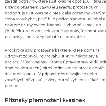
zařadit potraviny, které růst kvasinek potlačují.
Strava
nízkým obsahem cukru je zásadní
, protože cukr
podporuje růst kvasinek. Mezi další potraviny, kterým 
třeba se vyhýbat, patří bílé pečivo, sladkosti, alkohol a
některé druhy ovoce. Naopak je vhodné zařadit do
jídelníčku zeleninu, celozrnné výrobky, fermentova
potraviny a potraviny bohaté na probiotika.
Probiotika jsou prospěšné bakterie, které pomáhají
udržovat zdravou rovnováhu střevní mikroflóry a
potlačují růst kvasinek. Kromě úpravy stravy je důleži
dbát na dostatečný pitný režim, omezit stres a dopřát 
dostatek spánku. V případě přetrvávajících nebo
závažných příznaků je vždy nutné vyhledat lékařsko
pomoc.
Příznaky přemnožení kvasinek