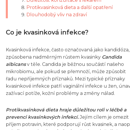
Důležitost konzultace s lékařem
Protikvasinková dieta a další opatření
Dlouhodobý vliv na zdraví
Co je kvasinková infekce?
Kvasinková infekce, často označovaná jako kandidóza, 
způsobena nadměrným růstem kvasinky
Candida
albicans
v těle. Candida je běžnou součástí našeho
mikrobiomu, ale pokud se přemnoží, může způsobit
řadu nepříjemných příznaků. Mezi typické příznaky
kvasinkové infekce patří vaginální infekce u žen, únav
zažívací potíže, kožní problémy a změny nálad.
Protikvasinková dieta hraje důležitou roli v léčbě a
prevenci kvasinkových infekcí.
Jejím cílem je omezit
příjem potravin, které podporují růst kvasinek, a nao