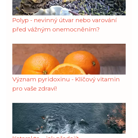
Polyp - nevinný útvar nebo varování
před vážným onemocněním?
Význam pyridoxinu - Klíčový vitamin
pro vaše zdraví!