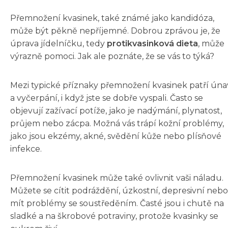
Přemnožení kvasinek, také známé jako kandidóza,
může být pěkně nepříjemné. Dobrou zprávou je, že
úprava jídelníčku, tedy
protikvasinková dieta
, může
výrazně pomoci. Jak ale poznáte, že se vás to týká?
Mezi typické příznaky přemnožení kvasinek patří úna
a vyčerpání, i když jste se dobře vyspali. Často se
objevují zažívací potíže, jako je nadýmání, plynatost,
průjem nebo zácpa. Možná vás trápí kožní problémy,
jako jsou ekzémy, akné, svědění kůže nebo plísňové
infekce.
Přemnožení kvasinek může také ovlivnit vaši náladu.
Můžete se cítit podráždění, úzkostní, depresivní nebo
mít problémy se soustředěním. Časté jsou i chutě na
sladké a na škrobové potraviny, protože kvasinky se