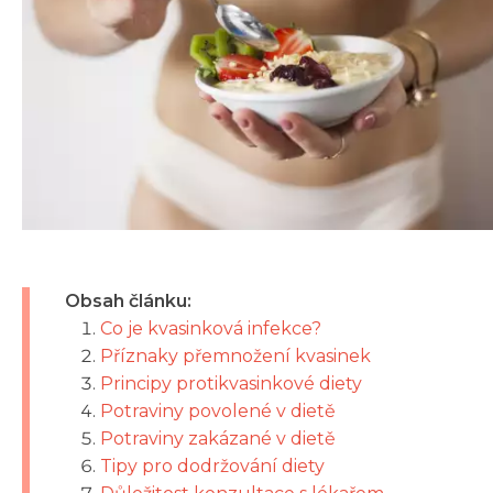
Obsah článku:
Co je kvasinková infekce?
Příznaky přemnožení kvasinek
Principy protikvasinkové diety
Potraviny povolené v dietě
Potraviny zakázané v dietě
Tipy pro dodržování diety