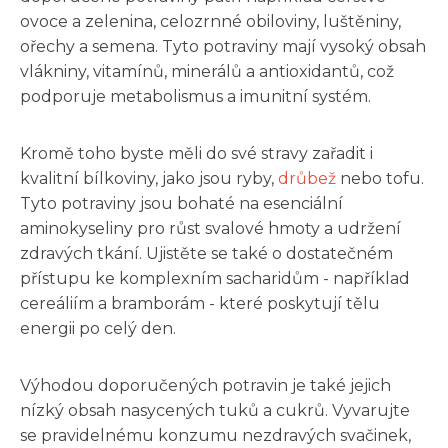
ovoce a zelenina, celozrnné obiloviny, luštěniny,
ořechy a semena. Tyto potraviny mají vysoký obsah
vlákniny, vitamínů, minerálů a antioxidantů, což
podporuje metabolismus a imunitní systém.
Kromě toho byste měli do své stravy zařadit i
kvalitní bílkoviny, jako jsou ryby,
drůbež
nebo tofu.
Tyto potraviny jsou bohaté na esenciální
aminokyseliny pro růst svalové hmoty a udržení
zdravých tkání. Ujistěte se také o dostatečném
přístupu ke komplexním sacharidům - například
cereáliím a bramborám - které poskytují tělu
energii po celý den.
Výhodou doporučených potravin je také jejich
nízký obsah nasycených tuků a cukrů. Vyvarujte
se pravidelnému konzumu nezdravých svačinek,