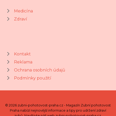
Medicína
Zdraví
Kontakt
Reklama
Ochrana osobních údajů
Podmínky použití
© 2026 zubni-pohotovost-praha.cz - Magazín Zubní pohotovost
Praha nabízí nejnovější informace a tipy pro udržení zdraví
zubů. Navštivte náš web zubni-pohotovost-praha.cz.