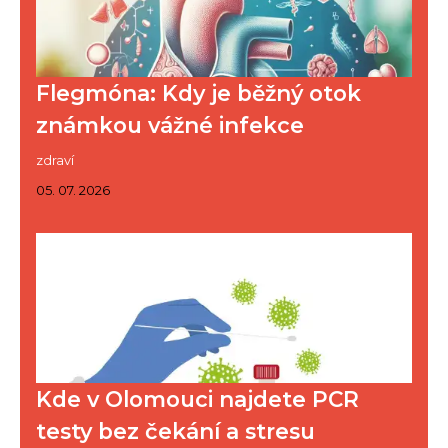
Flegmóna: Kdy je běžný otok
známkou vážné infekce
zdraví
05. 07. 2026
Kde v Olomouci najdete PCR
testy bez čekání a stresu