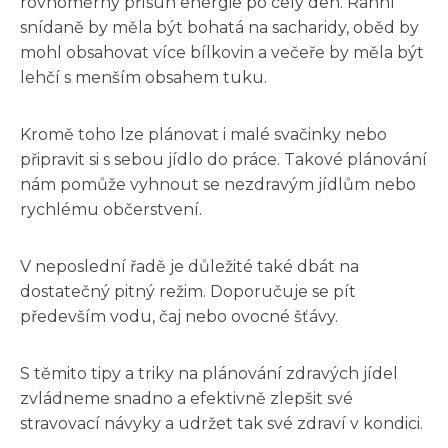
rovnoměrný přísun energie po celý den. Ranní
snídaně by měla být bohatá na sacharidy, oběd by
mohl obsahovat více bílkovin a večeře by měla být
lehčí s menším obsahem tuku.
Kromě toho lze plánovat i malé svačinky nebo
připravit si s sebou jídlo do práce. Takové plánování
nám pomůže vyhnout se nezdravým jídlům nebo
rychlému občerstvení.
V neposlední řadě je důležité také dbát na
dostatečný pitný režim. Doporučuje se pít
především vodu, čaj nebo ovocné šťávy.
S těmito tipy a triky na plánování zdravých jídel
zvládneme snadno a efektivně zlepšit své
stravovací návyky a udržet tak své zdraví v kondici.