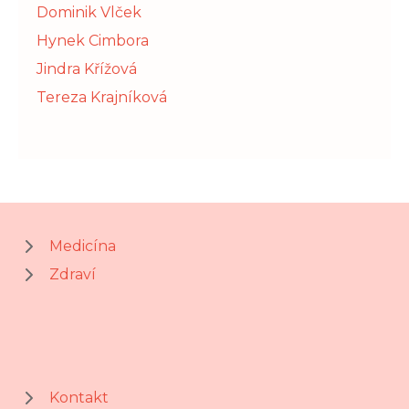
Dominik Vlček
Hynek Cimbora
Jindra Křížová
Tereza Krajníková
Medicína
Zdraví
Kontakt