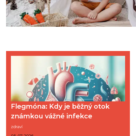
Flegmóna: Kdy je běžný otok
známkou vážné infekce
zdraví
05. 07. 2026