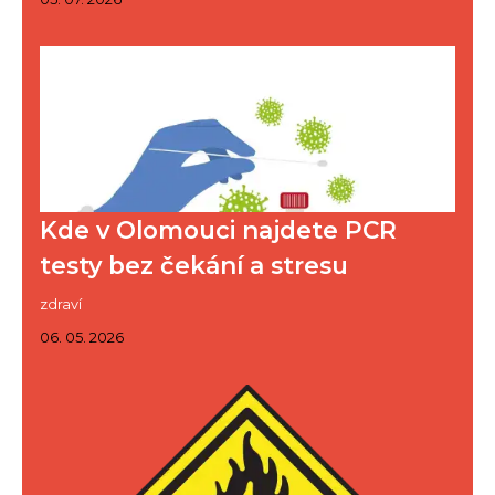
Kde v Olomouci najdete PCR
testy bez čekání a stresu
zdraví
06. 05. 2026