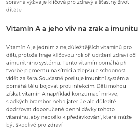
správná výživa je klíčová pro zdravý a šťastný život
dítěte!
Vitamín A a jeho vliv na zrak a imunitu
Vitamín A je jedním z nejdůležitějších vitaminů pro
děti, protože hraje klíčovou roli při udržení zdraví očí
a imunitního systému. Tento vitamín pomáhá při
tvorbě pigmentu na sítnici a zlepšuje schopnost
vidět za šera. Současně posiluje imunitní systém a
pomáhá tělu bojovat proti infekcím. Děti mohou
získat vitamín A například konzumací mrkve,
sladkých brambor nebo jater. Je ale důležité
dodržovat doporučené denní dávky tohoto
vitamínu, aby nedošlo k předávkování, které může
být škodlivé pro zdraví.