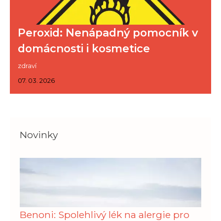
Peroxid: Nenápadný pomocník v
domácnosti i kosmetice
zdraví
07. 03. 2026
Novinky
Benoni: Spolehlivý lék na alergie pro