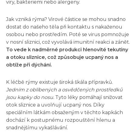
viry, bakteriemi nebo alergeny.
Jak vzniká rýma? Virové částice se mohou snadno
dostat do našeho těla při kontaktu s nakaženou
osobou nebo prostředím. Poté se virus pomnožuje
v nosní sliznici, což vyvolává imunitní reakci a zánět.
To vede k nadměrné produkci hlenovité tekutiny
a otoku sliznice, což způsobuje ucpaný nos a
obtíže při dýchání.
K léčbě rýmy existuje široká škála přípravků.
Jedním z oblíbených a osvědčených prostředků
jsou kapky do nosu.
Tyto léky pomáhají snižovat
otok sliznice a uvolňují ucpaný nos. Díky
speciálním látkám obsaženým v těchto kapkách
dochází k postupnému rozpouštění hlenu a
snadnějšímu vykašlávání.