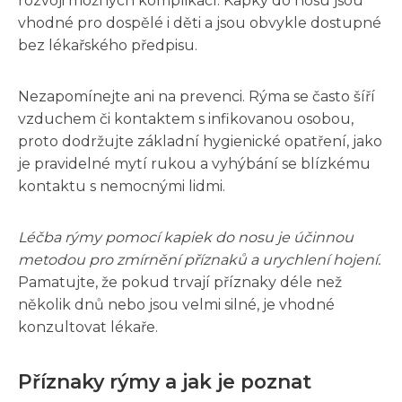
rozvoji možných komplikací. Kapky do nosu jsou
vhodné pro dospělé i děti a jsou obvykle dostupné
bez lékařského předpisu.
Nezapomínejte ani na prevenci. Rýma se často šíří
vzduchem či kontaktem s infikovanou osobou,
proto dodržujte základní hygienické opatření, jako
je pravidelné mytí rukou a vyhýbání se blízkému
kontaktu s nemocnými lidmi.
Léčba rýmy pomocí kapiek do nosu je účinnou
metodou pro zmírnění příznaků a urychlení hojení.
Pamatujte, že pokud trvají příznaky déle než
několik dnů nebo jsou velmi silné, je vhodné
konzultovat lékaře.
Příznaky rýmy a jak je poznat