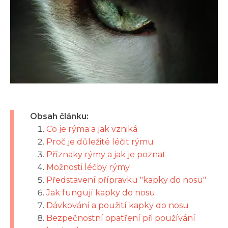
Obsah článku:
Co je rýma a jak vzniká
Proč je důležité léčit rýmu
Příznaky rýmy a jak je poznat
Možnosti léčby rýmy
Představení přípravku "kapky do nosu"
Jak fungují kapky do nosu
Dávkování a použití kapky do nosu
Bezpečnostní opatření při používání