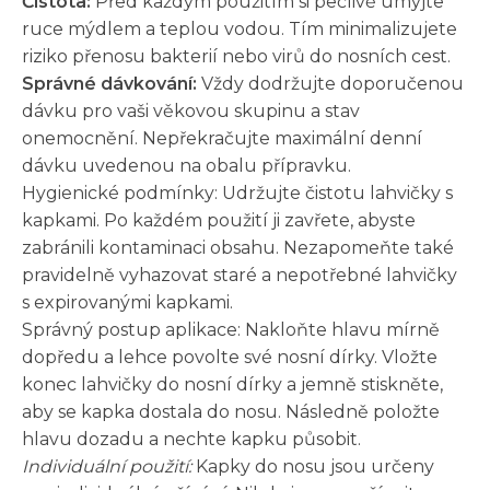
Čistota:
Před každým použitím si pečlivě umyjte
ruce mýdlem a teplou vodou. Tím minimalizujete
riziko přenosu bakterií nebo virů do nosních cest.
Správné dávkování:
Vždy dodržujte doporučenou
dávku pro vaši věkovou skupinu a stav
onemocnění. Nepřekračujte maximální denní
dávku uvedenou na obalu přípravku.
Hygienické podmínky: Udržujte čistotu lahvičky s
kapkami. Po každém použití ji zavřete, abyste
zabránili kontaminaci obsahu. Nezapomeňte také
pravidelně vyhazovat staré a nepotřebné lahvičky
s expirovanými kapkami.
Správný postup aplikace: Nakloňte hlavu mírně
dopředu a lehce povolte své nosní dírky. Vložte
konec lahvičky do nosní dírky a jemně stiskněte,
aby se kapka dostala do nosu. Následně položte
hlavu dozadu a nechte kapku působit.
Individuální použití:
Kapky do nosu jsou určeny