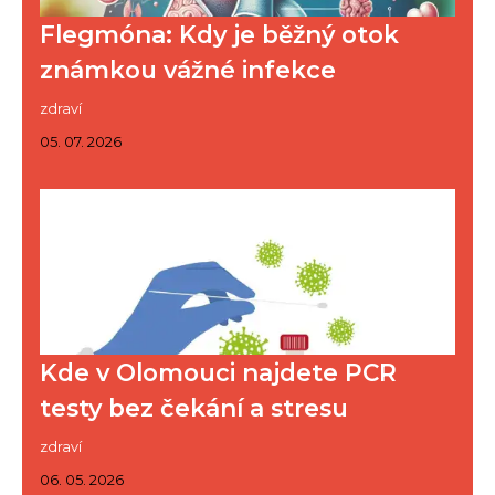
Flegmóna: Kdy je běžný otok
známkou vážné infekce
zdraví
05. 07. 2026
Kde v Olomouci najdete PCR
testy bez čekání a stresu
zdraví
06. 05. 2026