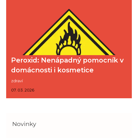
Peroxid: Nenápadný pomocník v
domácnosti i kosmetice
zdraví
07. 03. 2026
Novinky