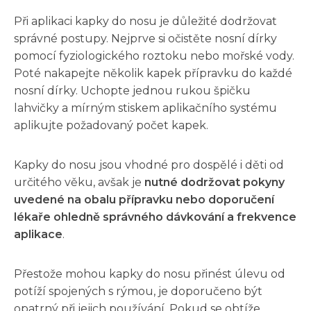
Při aplikaci kapky do nosu je důležité dodržovat
správné postupy. Nejprve si očistěte nosní dírky
pomocí fyziologického roztoku nebo mořské vody.
Poté nakapejte několik kapek přípravku do každé
nosní dírky. Uchopte jednou rukou špičku
lahvičky a mírným stiskem aplikačního systému
aplikujte požadovaný počet kapek.
Kapky do nosu jsou vhodné pro dospělé i děti od
určitého věku, avšak je
nutné dodržovat pokyny
uvedené na obalu přípravku nebo doporučení
lékaře ohledně správného dávkování a frekvence
aplikace
.
Přestože mohou kapky do nosu přinést úlevu od
potíží spojených s rýmou, je doporučeno být
opatrný při jejich používání. Pokud se obtíže