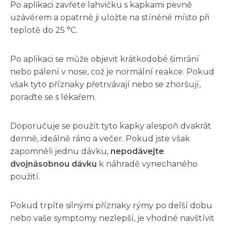
Po aplikaci zavřete lahvičku s kapkami pevně
uzávěrem a opatrně ji uložte na stíněné místo při
teplotě do 25 °C.
Po aplikaci se může objevit krátkodobé šimrání
nebo pálení v nose, což je normální reakce. Pokud
však tyto příznaky přetrvávají nebo se zhoršují,
poraďte se s lékařem.
Doporučuje se použít tyto kapky alespoň dvakrát
denně, ideálně ráno a večer. Pokud jste však
zapomněli jednu dávku,
nepodávejte
dvojnásobnou dávku
k náhradě vynechaného
použití.
Pokud trpíte silnými příznaky rýmy po delší dobu
nebo vaše symptomy nezlepší, je vhodné navštívit