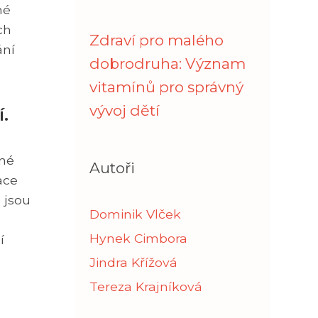
né
ch
Zdraví pro malého
ání
dobrodruha: Význam
vitamínů pro správný
vývoj dětí
.
vné
Autoři
ace
 jsou
Dominik Vlček
Hynek Cimbora
í
Jindra Křížová
Tereza Krajníková