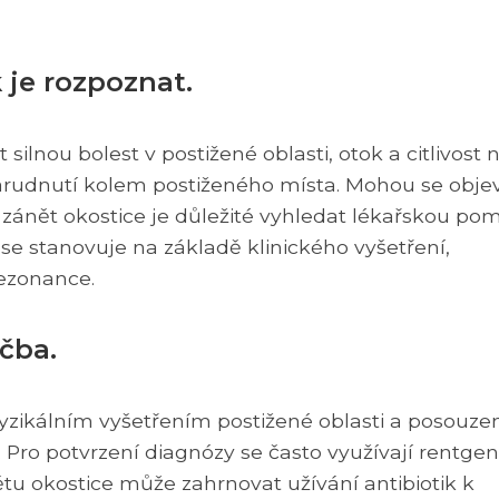
 je rozpoznat.
lnou bolest v postižené oblasti, otok a citlivost 
zarudnutí kolem postiženého místa. Mohou se objevi
 zánět okostice je důležité vyhledat lékařskou po
 se stanovuje na základě klinického vyšetření,
ezonance.
čba.
fyzikálním vyšetřením postižené oblasti a posouz
st. Pro potvrzení diagnózy se často využívají rentge
tu okostice může zahrnovat užívání antibiotik k