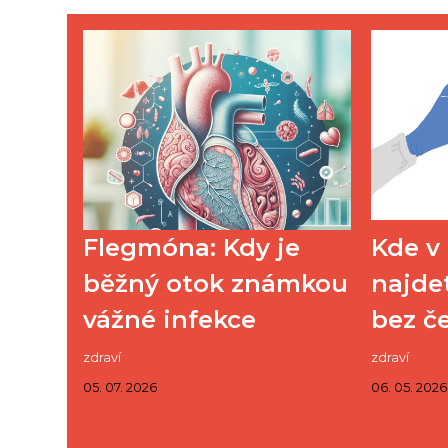
Flegmóna: Kdy je
Kde v
běžný otok známkou
najde
vážné infekce
bez če
zdraví
zdraví
05. 07. 2026
06. 05. 2026