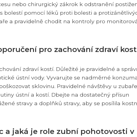
cesu nebo chirurgický zákrok k odstranění postiže
s bolestí pomocí léků proti bolesti a protizánětlivý
aře a pravidelně chodit na kontroly pro monitorov
poručení pro zachování zdraví kostí
hování zdraví kostí. Důležité je pravidelné a sprá
septické ústní vody. Vyvarujte se nadměrné konzum
poškozovat sklovinu. Pravidelné návštěvy u zubaře
iny ústní a kostí. Dbejte na dostatečný přísun
ené stravy a doplňků stravy, aby se posílila kostn
a jaká je role zubní pohotovosti v