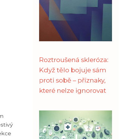
Roztroušená skleróza:
Když tělo bojuje sám
proti sobě – příznaky,
které nelze ignorovat
á
ím
stivý
fekce