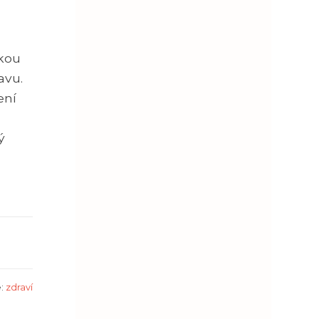
skou
avu.
ení
ý
e:
zdraví