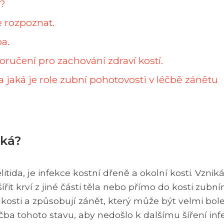
á?
e rozpoznat.
a.
ručení pro zachování zdraví kostí.
jaká je role zubní pohotovosti v léčbě zánětu
iká?
ida, je infekce kostní dřeně a okolní kosti. Vznik
ířit krví z jiné části těla nebo přímo do kosti zubn
kosti a způsobují zánět, který může být velmi bole
éčba tohoto stavu, aby nedošlo k dalšímu šíření in