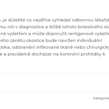
, je důležité co nejdříve vyhledat odbornou lékař
 roli v diagnostice a léčbě tohoto bolestivého st
dné vyšetření a může doporučit rentgenové vyšetř
ného zánětu okostice bude navržen individuální
otika, odstranění infikované tkáně nebo chirurgick
e a pravidelně docházet na kontrolní prohlídky k
Kategori