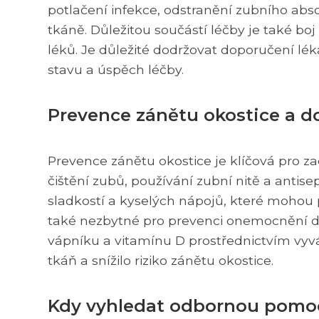
potlačení infekce, odstranění zubního abs
tkáně. Důležitou součástí léčby je také boj 
léků. Je důležité dodržovat doporučení lék
stavu a úspěch léčby.
Prevence zánětu okostice a do
Prevence zánětu okostice je klíčová pro zac
čištění zubů, používání zubní nitě a anti
sladkostí a kyselých nápojů, které mohou 
také nezbytné pro prevenci onemocnění dut
vápníku a vitamínu D prostřednictvím vyváž
tkáň a snížilo riziko zánětu okostice.
Kdy vyhledat odbornou pomoc 