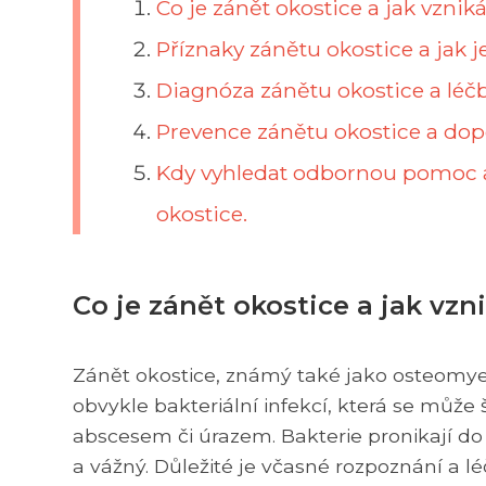
Co je zánět okostice a jak vznik
Příznaky zánětu okostice a jak j
Diagnóza zánětu okostice a léčb
Prevence zánětu okostice a dopo
Kdy vyhledat odbornou pomoc a 
okostice.
Co je zánět okostice a jak vzn
Zánět okostice, známý také jako osteomyelit
obvykle bakteriální infekcí, která se může š
abscesem či úrazem. Bakterie pronikají do 
a vážný. Důležité je včasné rozpoznání a l