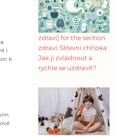
zdraví) for the section
na
zdraví: Střevní chřipka:
t i
Jak ji zvládnout a
moc k
rychle se uzdravit?
ením
nové