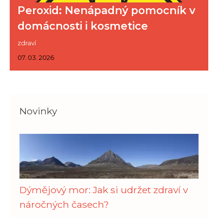
Peroxid: Nenápadný pomocník v
domácnosti i kosmetice
zdraví
07. 03. 2026
Novinky
Dýmějový mor: Jak si udržet zdraví v
náročných časech?