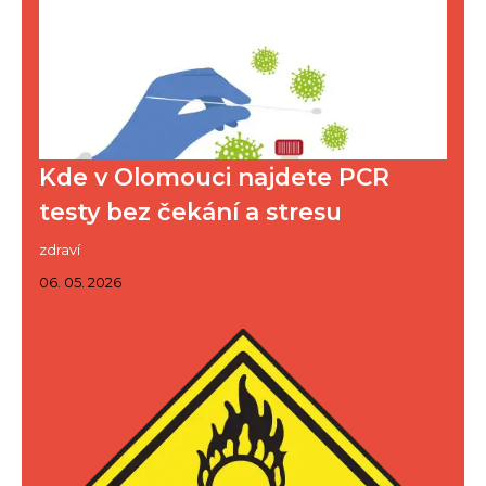
Kde v Olomouci najdete PCR
testy bez čekání a stresu
zdraví
06. 05. 2026