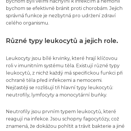
bychom byli velmi náchylní k infekcím a nemohli
bychom se efektivně bránit proti chorobám. Jejich
správná funkce je nezbytná pro udržení zdraví
celého organismu.
Různé typy leukocytů a jejich role.
Leukocyty jsou bílé krvinky, které hrají klíčovou
roli v imunitním systému těla. Existují různé typy
leukocytů, z nichž každý má specifickou funkci při
ochraně těla před infekcemi a nemocemi.
Nejčastěji se rozlišují tři hlavní typy leukocytů:
neutrofily, lymfocyty a monocytární buňky.
Neutrofily jsou prvním typem leukocytů, které
reagují na infekce. Jsou schopny fagocytózy, což
znamená, že dokážou pohltit a trávit bakterie a jiné