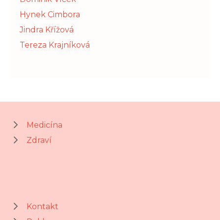
Hynek Cimbora
Jindra Křížová
Tereza Krajníková
Medicína
Zdraví
Kontakt