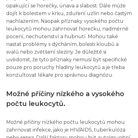
opakující se horečky, únava a slabost. Dále může
dojít k bolestem v krku, zduření uzlin nebo častým
nachlazením. Naopak příznaky vysokého počtu
leukocytů mohou zahrnovat horečku, nadměrné
pocení, nechutenství a hubnutí. Mohou také
nastat problémy s dýcháním, bolesti kloubů a
svalů nebo zvětšení sleziny. Je důležité si
uvědomit, že tyto příznaky nemusí být specifické
pouze pro poruchy hladiny leukocytů a je třeba
konzultovat lékaře pro správnou diagnózu.
Možné příčiny nízkého a vysokého
počtu leukocytů.
Možné příčiny nízkého počtu leukocytů mohou
zahrnovat infekce, jako je HIV/AIDS, tuberkulóza
nebo sepsa. Další faktory mohou být autoimunitní