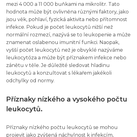
mezi 4 000 a 11 000 buňkami na mikrolitr. Tato
hodnota může být ovlivněna různými faktory, jako
jsou věk, pohlaví, fyzická aktivita nebo přítomnost
infekce. Pokud je počet leukocytů nižší než
normální rozmezí, nazývá se to leukopenie a může
znamenat oslabenou imunitní funkci. Naopak,
vyšší počet leukocytů než je obvyklé nazýváme
leukocytóza a může být příznakem infekce nebo
zánětu v těle. Je důležité sledovat hladinu
leukocytů a konzultovat s lékařem jakékoli
odchylky od normy.
Příznaky nízkého a vysokého počtu
leukocytů.
Příznaky nízkého počtu leukocytů se mohou
projevit jako zvýšená náchylnost k infekcím,