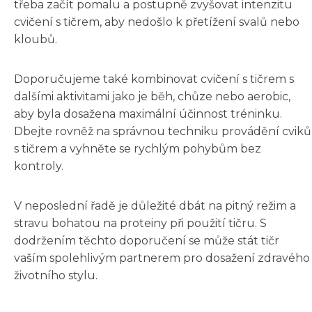
třeba začít pomalu a postupně zvyšovat intenzitu
cvičení s tičrem, aby nedošlo k přetížení svalů nebo
kloubů.
Doporučujeme také kombinovat cvičení s tičrem s
dalšími aktivitami jako je běh, chůze nebo aerobic,
aby byla dosažena maximální účinnost tréninku.
Dbejte rovněž na správnou techniku provádění cviků
s tičrem a vyhněte se rychlým pohybům bez
kontroly.
V neposlední řadě je důležité dbát na pitný režim a
stravu bohatou na proteiny při použití tičru. S
dodržením těchto doporučení se může stát tičr
vaším spolehlivým partnerem pro dosažení zdravého
životního stylu.