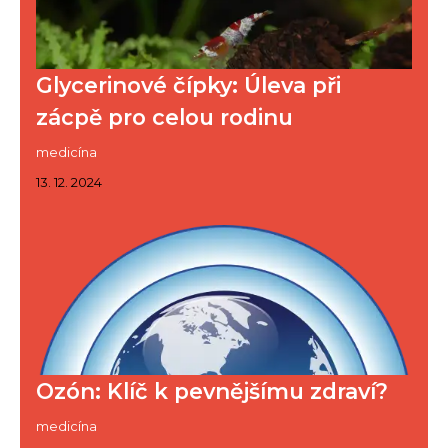
Glycerinové čípky: Úleva při
zácpě pro celou rodinu
medicína
13. 12. 2024
Ozón: Klíč k pevnějšímu zdraví?
medicína