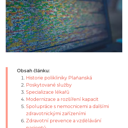
Obsah článku:
Historie polikliniky Plaňanská
Poskytované služby
Specializace lékařů
Modernizace a rozšíření kapacit
Spolupráce s nemocnicemi a dalšími
zdravotnickými zařízeními
Zdravotní prevence a vzdělávání
pacientů