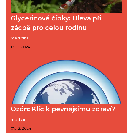
Glycerinové čípky: Úleva při
zácpě pro celou rodinu
medicína
13. 12. 2024
Ozón: Klíč k pevnějšímu zdraví?
medicína
07. 12. 2024