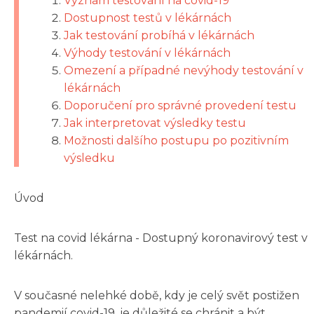
Význam testování na covid-19
Dostupnost testů v lékárnách
Jak testování probíhá v lékárnách
Výhody testování v lékárnách
Omezení a případné nevýhody testování v
lékárnách
Doporučení pro správné provedení testu
Jak interpretovat výsledky testu
Možnosti dalšího postupu po pozitivním
výsledku
Úvod
Test na covid lékárna - Dostupný koronavirový test v
lékárnách.
V současné nelehké době, kdy je celý svět postižen
pandemií covid-19, je důležité se chránit a být