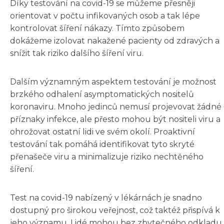
Díky testování na covid-19 se můžeme přesněji
orientovat v počtu infikovaných osob a tak lépe
kontrolovat šíření nákazy. Tímto způsobem
dokážeme izolovat nakažené pacienty od zdravých a
snížit tak riziko dalšího šíření viru.
Dalším významným aspektem testování je možnost
brzkého odhalení asymptomatických nositelů
koronaviru. Mnoho jedinců nemusí projevovat žádné
příznaky infekce, ale přesto mohou být nositeli viru a
ohrožovat ostatní lidi ve svém okolí. Proaktivní
testování tak pomáhá identifikovat tyto skryté
přenašeče viru a minimalizuje riziko nechtěného
šíření.
Test na covid-19 nabízený v lékárnách je snadno
dostupný pro širokou veřejnost, což taktéž přispívá k
jeho významu. Lidé mohou bez zbytečného odkladu