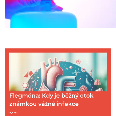
Flegmóna: Kdy je běžný otok
známkou vážné infekce
zdraví