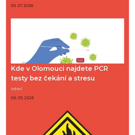
05. 07. 2026
Kde v Olomouci najdete PCR
testy bez čekání a stresu
zdraví
06. 05. 2026