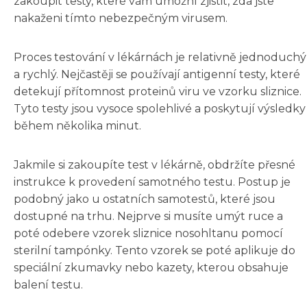
zakoupit testy, které vám umožní zjistit, zda jste
nakaženi tímto nebezpečným virusem.
Proces testování v lékárnách je relativně jednoduchý
a rychlý. Nejčastěji se používají antigenní testy, které
detekují přítomnost proteinů viru ve vzorku sliznice.
Tyto testy jsou vysoce spolehlivé a poskytují výsledky
během několika minut.
Jakmile si zakoupíte test v lékárně, obdržíte přesné
instrukce k provedení samotného testu. Postup je
podobný jako u ostatních samotestů, které jsou
dostupné na trhu. Nejprve si musíte umýt ruce a
poté odebere vzorek sliznice nosohltanu pomocí
sterilní tampónky. Tento vzorek se poté aplikuje do
speciální zkumavky nebo kazety, kterou obsahuje
balení testu.