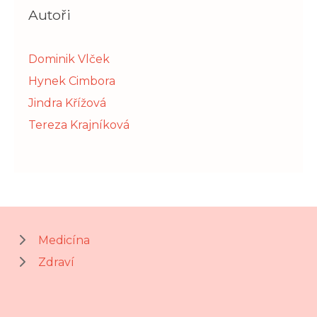
Autoři
Dominik Vlček
Hynek Cimbora
Jindra Křížová
Tereza Krajníková
Medicína
Zdraví