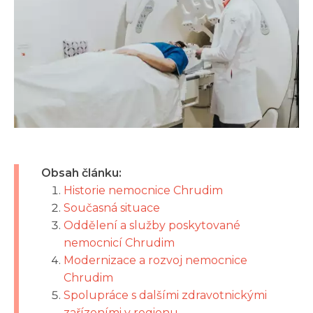
Obsah článku:
Historie nemocnice Chrudim
Současná situace
Oddělení a služby poskytované
nemocnicí Chrudim
Modernizace a rozvoj nemocnice
Chrudim
Spolupráce s dalšími zdravotnickými
zařízeními v regionu