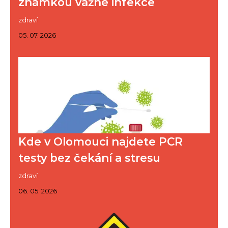
známkou vážné infekce
zdraví
05. 07. 2026
Kde v Olomouci najdete PCR
testy bez čekání a stresu
zdraví
06. 05. 2026