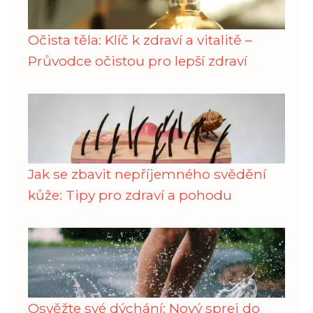
Očista těla: Klíč k zdraví a vitalitě –
Průvodce očistou pro lepší zdraví
Jak se zbavit nepříjemného svědění
kůže: Tipy pro zdraví a pohodu
Osvěžte své dýchání: Nový sprej do