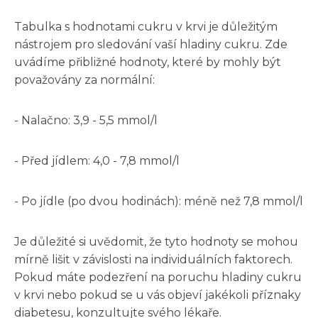
Tabulka s hodnotami cukru v krvi je důležitým
nástrojem pro sledování vaší hladiny cukru. Zde
uvádíme přibližné hodnoty, které by mohly být
považovány za normální:
- Nalačno: 3,9 - 5,5 mmol/l
- Před jídlem: 4,0 - 7,8 mmol/l
- Po jídle (po dvou hodinách): méně než 7,8 mmol/l
Je důležité si uvědomit, že tyto hodnoty se mohou
mírně lišit v závislosti na individuálních faktorech.
Pokud máte podezření na poruchu hladiny cukru
v krvi nebo pokud se u vás objeví jakékoli příznaky
diabetesu, konzultujte svého lékaře.