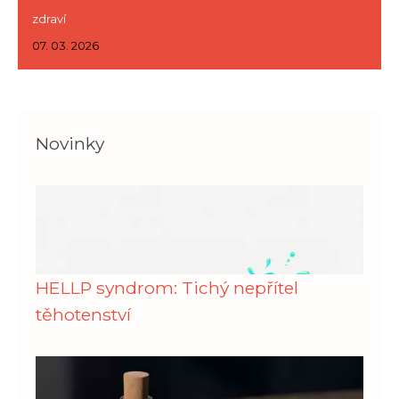
zdraví
07. 03. 2026
Novinky
HELLP syndrom: Tichý nepřítel
těhotenství