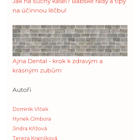
Jak na suchý kašel? Babské rady a tipy
na účinnou léčbu!
Ajna Dental - krok k zdravým a
krásným zubům
Autoři
Dominik Vlček
Hynek Cimbora
Jindra Křížová
Tereza Krajníková