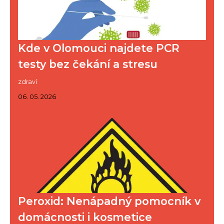
Kde v Olomouci najdete PCR
testy bez čekání a stresu
zdraví
06. 05. 2026
Peroxid: Nenápadný pomocník v
domácnosti i kosmetice