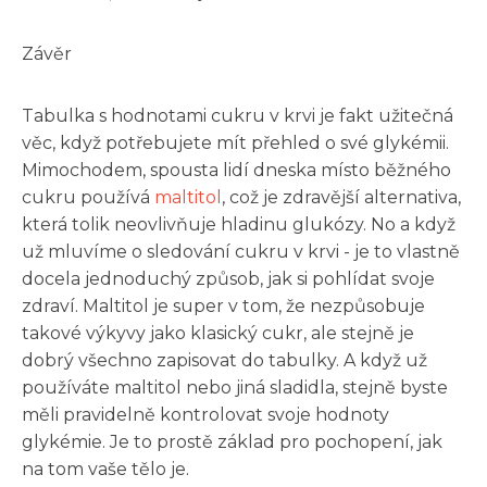
Závěr
Tabulka s hodnotami cukru v krvi je fakt užitečná
věc, když potřebujete mít přehled o své glykémii.
Mimochodem, spousta lidí dneska místo běžného
cukru používá
maltitol
, což je zdravější alternativa,
která tolik neovlivňuje hladinu glukózy. No a když
už mluvíme o sledování cukru v krvi - je to vlastně
docela jednoduchý způsob, jak si pohlídat svoje
zdraví. Maltitol je super v tom, že nezpůsobuje
takové výkyvy jako klasický cukr, ale stejně je
dobrý všechno zapisovat do tabulky. A když už
používáte maltitol nebo jiná sladidla, stejně byste
měli pravidelně kontrolovat svoje hodnoty
glykémie. Je to prostě základ pro pochopení, jak
na tom vaše tělo je.