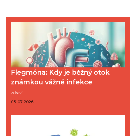
Flegmóna: Kdy je běžný otok
známkou vážné infekce
zdraví
05. 07. 2026