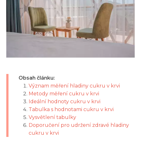
Obsah článku:
Význam měření hladiny cukru v krvi
Metody měření cukru v krvi
Ideální hodnoty cukru v krvi
Tabulka s hodnotami cukru v krvi
Vysvětlení tabulky
Doporučení pro udržení zdravé hladiny
cukru v krvi