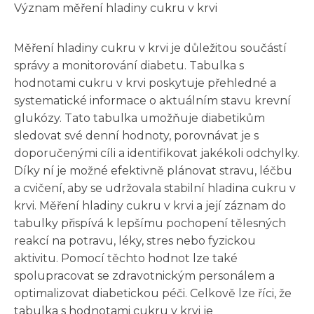
Význam měření hladiny cukru v krvi
Měření hladiny cukru v krvi je důležitou součástí
správy a monitorování diabetu. Tabulka s
hodnotami cukru v krvi poskytuje přehledné a
systematické informace o aktuálním stavu krevní
glukózy. Tato tabulka umožňuje diabetikům
sledovat své denní hodnoty, porovnávat je s
doporučenými cíli a identifikovat jakékoli odchylky.
Díky ní je možné efektivně plánovat stravu, léčbu
a cvičení, aby se udržovala stabilní hladina cukru v
krvi. Měření hladiny cukru v krvi a její záznam do
tabulky přispívá k lepšímu pochopení tělesných
reakcí na potravu, léky, stres nebo fyzickou
aktivitu. Pomocí těchto hodnot lze také
spolupracovat se zdravotnickým personálem a
optimalizovat diabetickou péči. Celkově lze říci, že
tabulka s hodnotami cukru v krvi je