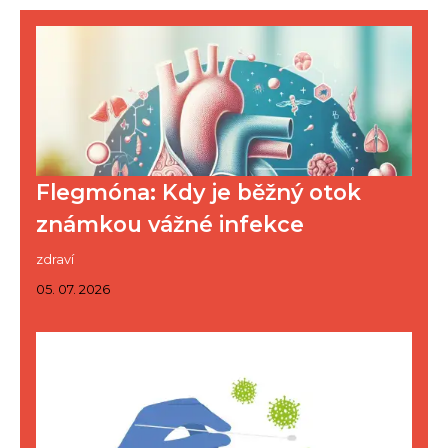
Flegmóna: Kdy je běžný otok
známkou vážné infekce
zdraví
05. 07. 2026