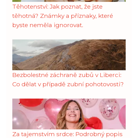
Těhotenství: Jak poznat, že jste
těhotná? Známky a příznaky, které
byste neměla ignorovat.
Bezbolestné záchraně zubů v Liberci:
Co dělat v případě zubní pohotovosti?
Za tajemstvím srdce: Podrobný popis