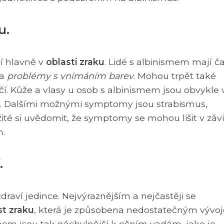
u.
í hlavně v
oblasti zraku
. Lidé s albinismem mají č
a
problémy s vnímáním barev
. Mohou trpět také
 Kůže a vlasy u osob s albinismem jsou obvykle 
. Dalšími možnými symptomy jsou strabismus,
ité si uvědomit, že symptomy se mohou lišit v závi
h.
.
raví jedince. Nejvýraznějším a nejčastěji se
st zraku
, která je způsobena nedostatečným vývo
smem jsou tak náchylnější k očním vadám, jako je