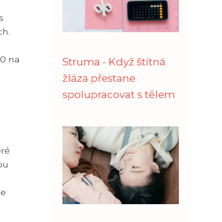
s
ch.
00 na
Struma - Když štítná
a
žláza přestane
spolupracovat s tělem
eré
ou
je