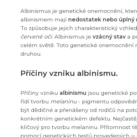
Albinismus je genetické onemocnění, které
albinismem mají
nedostatek nebo úplný
To způsobuje jejich charakteristický vzhled
červené oči
. Albinismus je
vzácný stav
a po
celém světě. Toto genetické onemocnění n
druhou.
Příčiny vzniku albinismu.
Příčiny vzniku
albinismu
jsou genetické po
řídí tvorbu
melaninu
- pigmentu odpovědné
být dědičné a přenášeny od rodičů na potom
konkrétním genetickém defektu. Nejčastě
klíčový pro tvorbu melaninu. Přítomnost 
pomocí genetických testů provedených u j