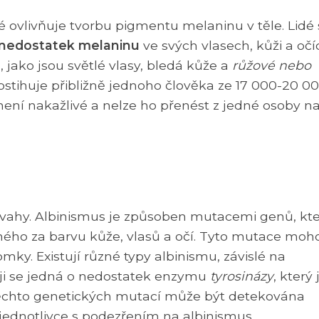
 ovlivňuje tvorbu pigmentu melaninu v těle. Lidé 
 nedostatek melaninu
ve svých vlasech, kůži a očí
, jako jsou světlé vlasy, bledá kůže a
růžové nebo
stihuje přibližně jednoho člověka ze 17 000-20 0
ení nakažlivé a nelze ho přenést z jedné osoby n
vahy. Albinismus je způsoben mutacemi genů, kt
ho za barvu kůže, vlasů a očí. Tyto mutace moh
ky. Existují různé typy albinismu, závislé na
ji se jedná o nedostatek enzymu
tyrosinázy
, který 
těchto genetických mutací může být detekována
ednotlivce s podezřením na albinismus.