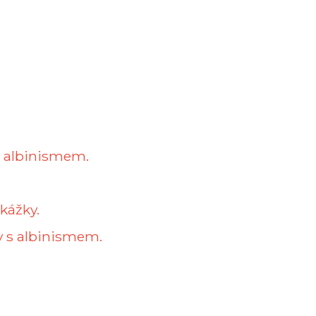
.
s albinismem.
kážky.
y s albinismem.