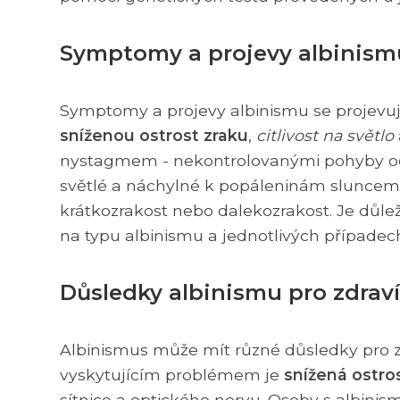
Symptomy a projevy albinism
Symptomy a projevy albinismu se projevuj
sníženou ostrost zraku
,
citlivost na světlo
nystagmem - nekontrolovanými pohyby očí.
světlé a náchylné k popáleninám sluncem
krátkozrakost nebo dalekozrakost. Je důlež
na typu albinismu a jednotlivých případec
Důsledky albinismu pro zdraví
Albinismus může mít různé důsledky pro zd
vyskytujícím problémem je
snížená ostro
sítnice a optického nervu. Osoby s albini