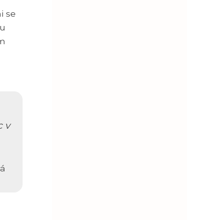
i se
ku
em
c v
vá