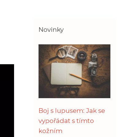
Novinky
Boj s lupusem: Jak se
vypořádat s tímto
kožním