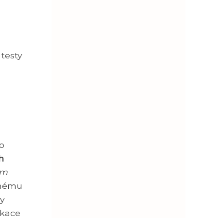
 testy
ho
h
em
římému
ly
ikace