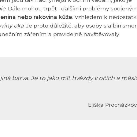
bie
. Dále mohou trpět i dalšími problémy spojeným
lenina nebo rakovina kůže
. Vzhledem k nedostat
oviny oka
. Je proto důležité, aby osoby s albinism
lunečním zářením a pravidelně navštěvovaly
iná barva. Je to jako mít hvězdy v očích a měsí
Eliška Procházko