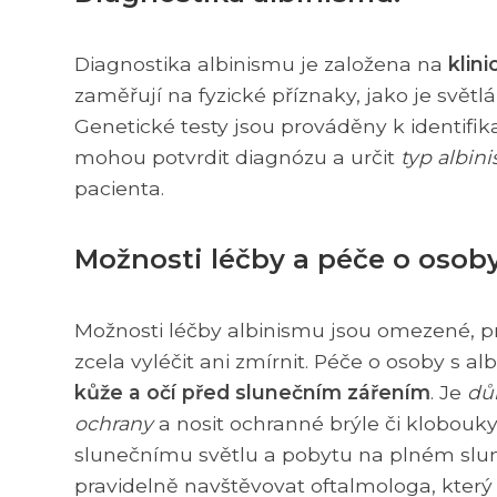
Diagnostika albinismu je založena na
klin
zaměřují na fyzické příznaky, jako je světlá 
Genetické testy jsou prováděny k identifi
mohou potvrdit diagnózu a určit
typ albin
pacienta.
Možnosti léčby a péče o osob
Možnosti léčby albinismu jsou omezené, p
zcela vyléčit ani zmírnit. Péče o osoby s
kůže a očí před slunečním zářením
. Je
dů
ochrany
a nosit ochranné brýle či klobouk
slunečnímu světlu a pobytu na plném slun
pravidelně navštěvovat oftalmologa, který