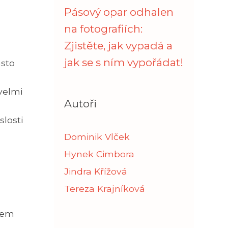
Pásový opar odhalen
na fotografiích:
Zjistěte, jak vypadá a
jak se s ním vypořádat!
asto
velmi
Autoři
slosti
Dominik Vlček
Hynek Cimbora
Jindra Křížová
Tereza Krajníková
jem