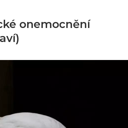
ické onemocnění
aví)