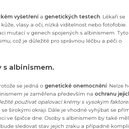
ickém vyšetření
a
genetických testech
. Lékaři se
kůže, vlasy a oči, nízká viditelnost nebo fotofobie.
kaci mutací v genech spojených s albinismem. Tyto
ismu
, což je důležité pro správnou léčbu a péči o
y s albinismem.
rotože se jedná o
genetické onemocnění
. Nelze 
 albinismem je zaměřena především na
ochranu jejic
ležité používat opalovací krémy s vysokým faktor
y se širokými okraji. Dále je vhodné vyhýbat se p
ci ve špičce dne. Osoby s albinismem by také mě
 bude sledovat stav jejich zraku a případné kompl