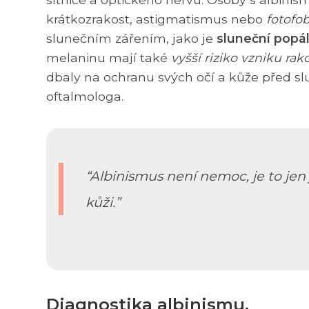
krátkozrakost, astigmatismus nebo
fotofo
slunečním zářením, jako je
sluneční popá
melaninu mají také
vyšší riziko vzniku rak
dbaly na ochranu svých očí a kůže před s
oftalmologa.
Albinismus není nemoc, je to jen j
kůži.
Diagnostika albinismu.